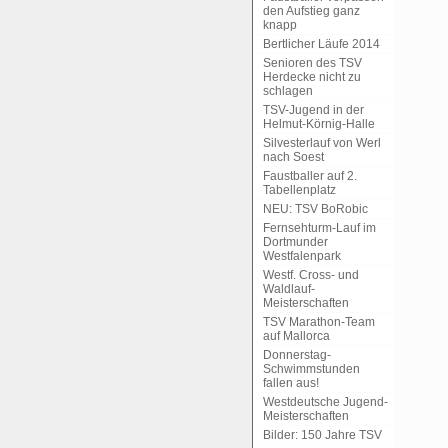
den Aufstieg ganz
knapp
Bertlicher Läufe 2014
Senioren des TSV
Herdecke nicht zu
schlagen
TSV-Jugend in der
Helmut-Körnig-Halle
Silvesterlauf von Werl
nach Soest
Faustballer auf 2.
Tabellenplatz
NEU: TSV BoRobic
Fernsehturm-Lauf im
Dortmunder
Westfalenpark
Westf. Cross- und
Waldlauf-
Meisterschaften
TSV Marathon-Team
auf Mallorca
Donnerstag-
Schwimmstunden
fallen aus!
Westdeutsche Jugend-
Meisterschaften
Bilder: 150 Jahre TSV