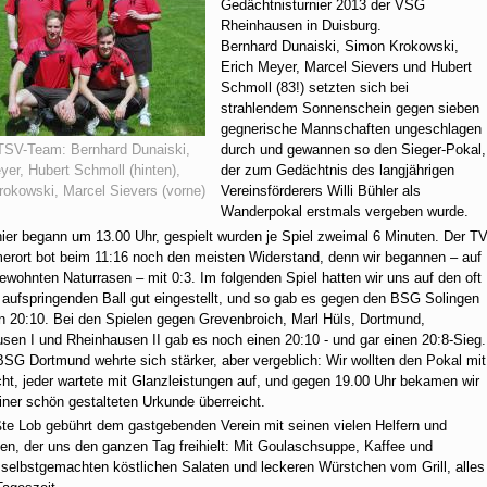
Gedächtnisturnier 2013 der VSG
Rheinhausen in Duisburg.
Bernhard Dunaiski, Simon Krokowski,
Erich Meyer, Marcel Sievers und Hubert
Schmoll (83!) setzten sich bei
strahlendem Sonnenschein gegen sieben
gegnerische Mannschaften ungeschlagen
durch und gewannen so den Sieger-Pokal,
SV-Team: Bernhard Dunaiski,
der zum Gedächtnis des langjährigen
yer, Hubert Schmoll (hinten),
Vereinsförderers Willi Bühler als
okowski, Marcel Sievers (vorne)
Wanderpokal erstmals vergeben wurde.
ier begann um 13.00 Uhr, gespielt wurden je Spiel zweimal 6 Minuten. Der T
rort bot beim 11:16 noch den meisten Widerstand, denn wir begannen – auf
wohnten Naturrasen – mit 0:3. Im folgenden Spiel hatten wir uns auf den oft
 aufspringenden Ball gut eingestellt, und so gab es gegen den BSG Solingen
n 20:10. Bei den Spielen gegen Grevenbroich, Marl Hüls, Dortmund,
sen I und Rheinhausen II gab es noch einen 20:10 - und gar einen 20:8-Sieg.
BSG Dortmund wehrte sich stärker, aber vergeblich: Wir wollten den Pokal mit
cht, jeder wartete mit Glanzleistungen auf, und gegen 19.00 Uhr bekamen wir
einer schön gestalteten Urkunde überreicht.
te Lob gebührt dem gastgebenden Verein mit seinen vielen Helfern und
nen, der uns den ganzen Tag freihielt: Mit Goulaschsuppe, Kaffee und
selbstgemachten köstlichen Salaten und leckeren Würstchen vom Grill, alles