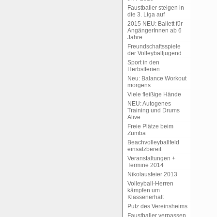
Faustballer steigen in
die 3. Liga auf
2015 NEU: Ballett für
AngängerInnen ab 6
Jahre
Freundschaftsspiele
der Volleyballjugend
Sport in den
Herbstferien
Neu: Balance Workout
morgens
Viele fleißige Hände
NEU: Autogenes
Training und Drums
Alive
Freie Plätze beim
Zumba
Beachvolleyballfeld
einsatzbereit
Veranstaltungen +
Termine 2014
Nikolausfeier 2013
Volleyball-Herren
kämpfen um
Klassenerhalt
Putz des Vereinsheims
Faustballer verpassen