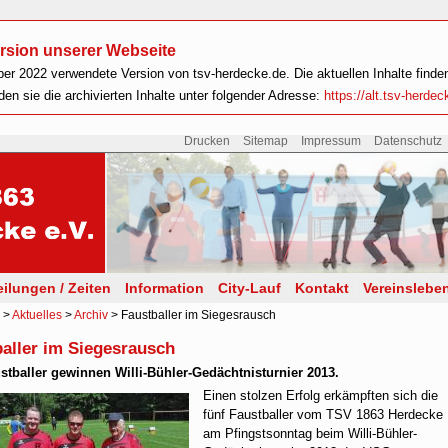
Version unserer Webseite
ber 2022 verwendete Version von tsv-herdecke.de. Die aktuellen Inhalte finde
en sie die archivierten Inhalte unter folgender Adresse:
https://alt.tsv-herdec
Drucken
Sitemap
Impressum
Datenschutz
ilungen / Zeiten
Information
City-Lauf
Kontakt
Vereinslebe
>
Aktuelles
>
Archiv
> Faustballer im Siegesrausch
aller im Siegesrausch
stballer gewinnen Willi-Bühler-Gedächtnisturnier 2013.
Einen stolzen Erfolg erkämpften sich die
fünf Faustballer vom TSV 1863 Herdecke
am Pfingstsonntag beim Willi-Bühler-