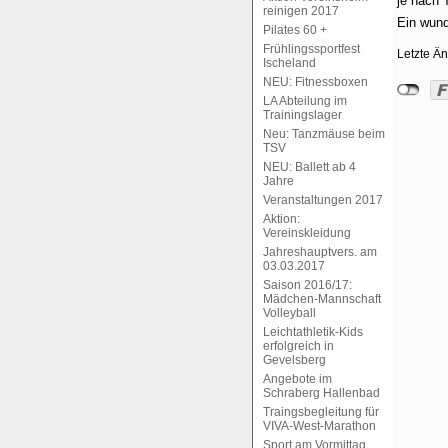
je nach 
reinigen 2017
Ein wund
Pilates 60 +
Frühlingssportfest
Letzte Ä
Ischeland
NEU: Fitnessboxen
LA Abteilung im
Trainingslager
Neu: Tanzmäuse beim
TSV
NEU: Ballett ab 4
Jahre
Veranstaltungen 2017
Aktion:
Vereinskleidung
Jahreshauptvers. am
03.03.2017
Saison 2016/17:
Mädchen-Mannschaft
Volleyball
Leichtathletik-Kids
erfolgreich in
Gevelsberg
Angebote im
Schraberg Hallenbad
Traingsbegleitung für
VIVA-West-Marathon
Sport am Vormittag