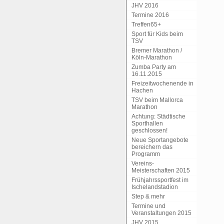
JHV 2016
Termine 2016
Treffen65+
Sport für Kids beim
TSV
Bremer Marathon /
Köln-Marathon
Zumba Party am
16.11.2015
Freizeitwochenende in
Hachen
TSV beim Mallorca
Marathon
Achtung: Städtische
Sporthallen
geschlossen!
Neue Sportangebote
bereichern das
Programm
Vereins-
Meisterschaften 2015
Frühjahrssportfest im
Ischelandstadion
Step & mehr
Termine und
Veranstaltungen 2015
JHV 2015