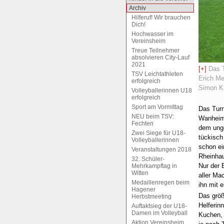
Archiv
Hilferuf! Wir brauchen
Dich!
Hochwasser im
Vereinsheim
Treue Teilnehmer
absolvieren City-Lauf
2021
[+]
Das T
TSV Leichtathleten
Erich Me
erfolgreich
Simon Kr
Volleyballerinnen U18
erfolgreich
Sport am Vormittag
Das Turn
NEU beim TSV:
Wanheime
Fechten
dem unge
Zwei Siege für U18-
tückisch
Volleyballerinnen
schon ei
Veranstaltungen 2018
Rheinhau
32. Schüler-
Nur der 
Mehrkampftag in
Witten
aller Ma
Medaillenregen beim
ihn mit 
Hagener
Das größ
Herbstmeeting
Helferin
Auftaktsieg der U18-
Damen im Volleyball
Kuchen, 
Aktion Vereinsheim